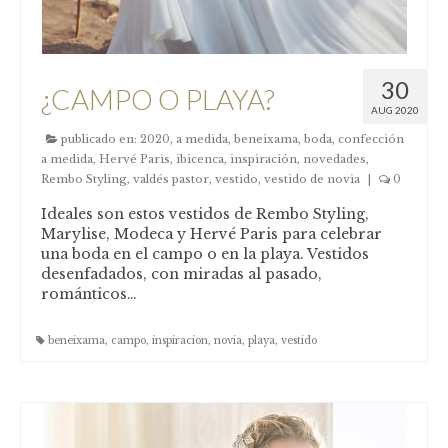
30
¿CAMPO O PLAYA?
AUG 2020
publicado en:
2020
,
a medida
,
beneixama
,
boda
,
confección
a medida
,
Hervé Paris
,
ibicenca
,
inspiración
,
novedades
,
Rembo Styling
,
valdés pastor
,
vestido
,
vestido de novia
|
0
Ideales son estos vestidos de Rembo Styling,
Marylise, Modeca y Hervé Paris para celebrar
una boda en el campo o en la playa. Vestidos
desenfadados, con miradas al pasado,
románticos…
beneixama
,
campo
,
inspiracion
,
novia
,
playa
,
vestido