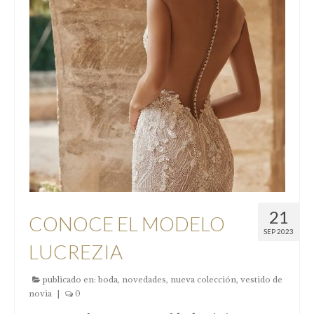
COMUNIÓN
Niña
Complementos comunión
FESTERAS
NUESTRAS CLIENTAS
Donde estamos
Pide tu cita
21
CONOCE EL MODELO
Contacto
SEP 2023
LUCREZIA
Nuestro taller
publicado en:
boda
,
novedades
,
nueva colección
,
vestido de
Nuestra Historia
novia
|
0