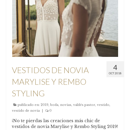
4
VESTIDOS DE NOVIA
OCT 2018
MARYLISE Y REMBO
STYLING
publicado en:
2019
,
boda
,
novias
,
valdés pastor
,
vestido
,
vestido de novia
|
0
¡No te pierdas las creaciones más chic de
vestidos de novia Marylise y Rembo Styling 2019!