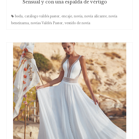
Blog
Sensual y con una espalda de vértigo
boda
,
catálogo valdés pastor
,
encaje
,
novia
,
novia alicante
,
novia
beneixama
,
novias Valdés Pastor
,
vestido de novia