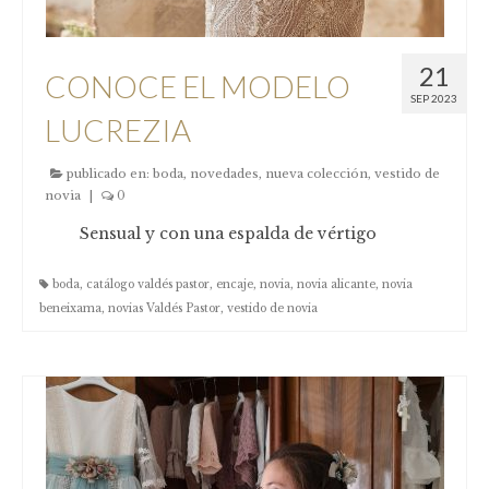
21
CONOCE EL MODELO
SEP 2023
LUCREZIA
publicado en:
boda
,
novedades
,
nueva colección
,
vestido de
novia
|
0
Sensual y con una espalda de vértigo
boda
,
catálogo valdés pastor
,
encaje
,
novia
,
novia alicante
,
novia
beneixama
,
novias Valdés Pastor
,
vestido de novia