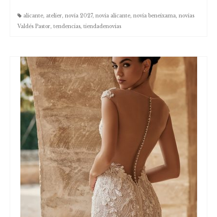
Blog
alicante
,
atelier
,
novia 2027
,
novia alicante
,
novia beneixama
,
novias
Valdés Pastor
,
tendencias
,
tiendadenovias