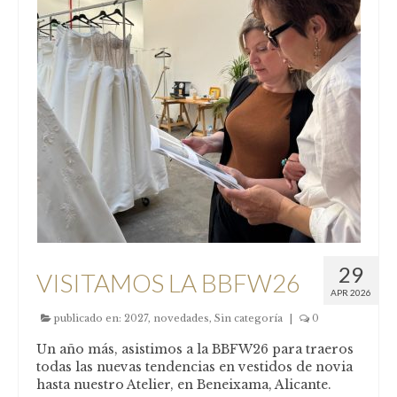
COMUNIÓN
Niña
Complementos comunión
FESTERAS
NUESTRAS CLIENTAS
Donde estamos
Pide tu cita
29
VISITAMOS LA BBFW26
Contacto
APR 2026
publicado en:
2027
,
novedades
,
Sin categoría
|
0
Nuestro taller
Un año más, asistimos a la BBFW26 para traeros
Nuestra Historia
todas las nuevas tendencias en vestidos de novia
hasta nuestro Atelier, en Beneixama, Alicante.