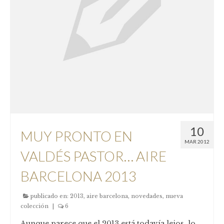
10
MUY PRONTO EN
MAR 2012
VALDÉS PASTOR… AIRE
BARCELONA 2013
publicado en:
2013
,
aire barcelona
,
novedades
,
nueva
colección
|
6
Aunque parece que el 2013 está todavía lejos, lo