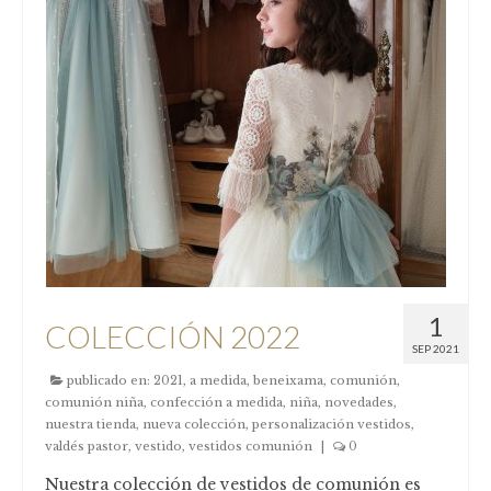
1
COLECCIÓN 2022
SEP 2021
publicado en:
2021
,
a medida
,
beneixama
,
comunión
,
comunión niña
,
confección a medida
,
niña
,
novedades
,
nuestra tienda
,
nueva colección
,
personalización vestidos
,
valdés pastor
,
vestido
,
vestidos comunión
|
0
Nuestra colección de vestidos de comunión es