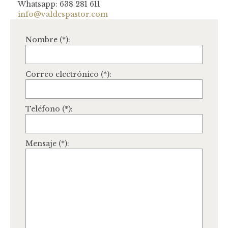
Whatsapp: 638 281 611
info@valdespastor.com
COMUNIÓN
Nombre (*):
Niña
Complementos comunión
Correo electrónico (*):
FESTERAS
NUESTRAS CLIENTAS
Teléfono (*):
Donde estamos
Mensaje (*):
Pide tu cita
Contacto
Nuestro taller
Nuestra Historia