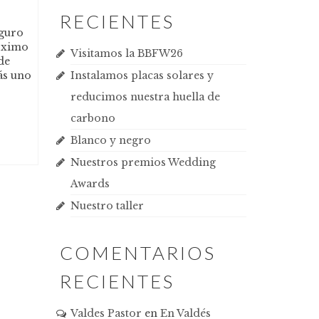
RECIENTES
eguro
róximo
Visitamos la BBFW26
de
ás uno
Instalamos placas solares y
reducimos nuestra huella de
carbono
Blanco y negro
Nuestros premios Wedding
Awards
Nuestro taller
COMENTARIOS
RECIENTES
Valdes Pastor
en
En Valdés