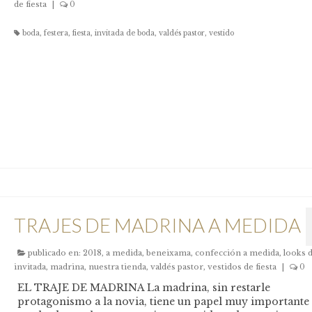
de fiesta
|
0
boda
,
festera
,
fiesta
,
invitada de boda
,
valdés pastor
,
vestido
TRAJES DE MADRINA A MEDIDA
publicado en:
2018
,
a medida
,
beneixama
,
confección a medida
,
looks 
invitada
,
madrina
,
nuestra tienda
,
valdés pastor
,
vestidos de fiesta
|
0
EL TRAJE DE MADRINA La madrina, sin restarle
protagonismo a la novia, tiene un papel muy importante