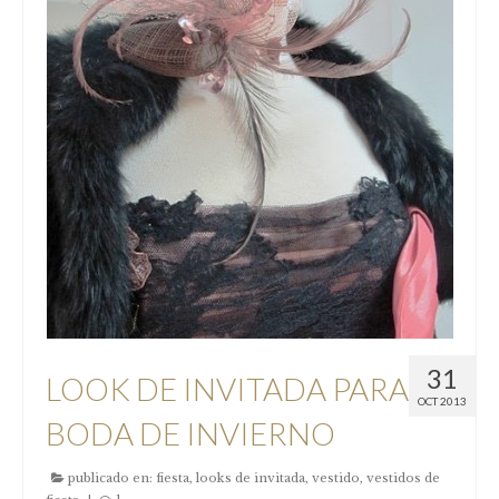
COMUNIÓN
Niña
Complementos comunión
FESTERAS
NUESTRAS CLIENTAS
Donde estamos
Pide tu cita
Contacto
31
LOOK DE INVITADA PARA
OCT 2013
Nuestro taller
BODA DE INVIERNO
Nuestra Historia
publicado en:
fiesta
,
looks de invitada
,
vestido
,
vestidos de