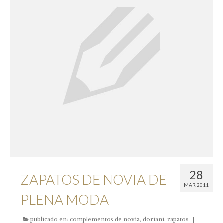
COMUNIÓN
Niña
Complementos comunión
FESTERAS
NUESTRAS CLIENTAS
Donde estamos
Pide tu cita
Contacto
28
ZAPATOS DE NOVIA DE
Nuestro taller
MAR 2011
PLENA MODA
Nuestra Historia
publicado en:
complementos de novia
,
doriani
,
zapatos
|