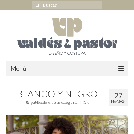
Menú
Home
BLANCO Y NEGRO
27
NOVIA
MAY 2024
publicado en:
Sin categoría
|
0
ULTIMAS COLECCIONES
OUTLET NOVIA
Complementos novia