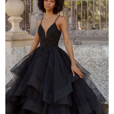
COMUNIÓN
Niña
Complementos comunión
FESTERAS
NUESTRAS CLIENTAS
Donde estamos
Pide tu cita
Contacto
Nuestro taller
Nuestra Historia