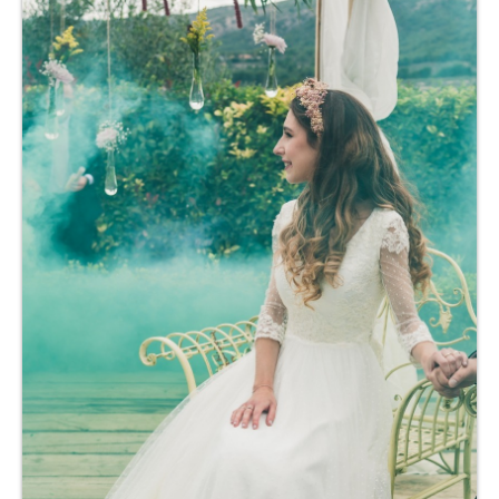
COMUNIÓN
Niña
Complementos comunión
FESTERAS
NUESTRAS CLIENTAS
Donde estamos
Pide tu cita
Contacto
Nuestro taller
Nuestra Historia