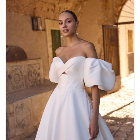
COMUNIÓN
Niña
Complementos comunión
FESTERAS
NUESTRAS CLIENTAS
Donde estamos
Pide tu cita
Contacto
Nuestro taller
Nuestra Historia