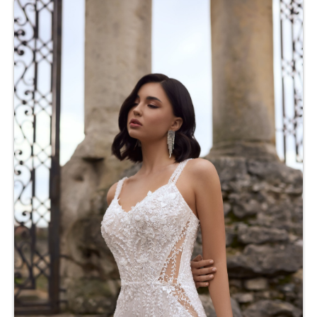
COMUNIÓN
Niña
Complementos comunión
FESTERAS
NUESTRAS CLIENTAS
Donde estamos
Pide tu cita
Contacto
Nuestro taller
Nuestra Historia