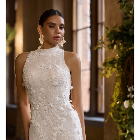
COMUNIÓN
Niña
Complementos comunión
FESTERAS
NUESTRAS CLIENTAS
Donde estamos
Pide tu cita
Contacto
Nuestro taller
Nuestra Historia