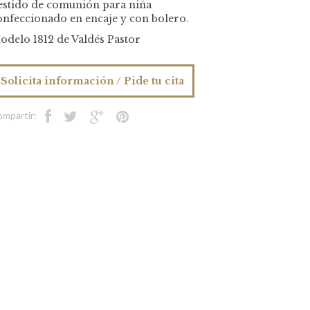
estido de comunión para niña
onfeccionado en encaje y con bolero.
odelo 1812 de Valdés Pastor
Solicita información / Pide tu cita