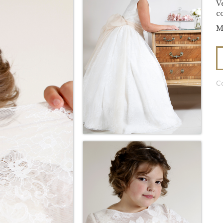
V
c
M